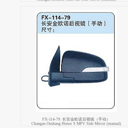
FX-114-79: 长安金欧诺后视镜（手动）
Changan Oushang Honor S MPV Side Mirror (manual)