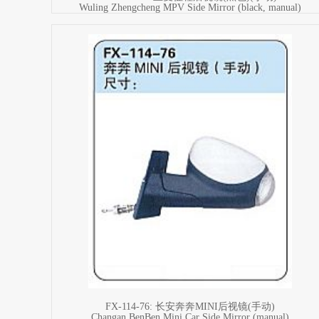
Wuling Zhengcheng MPV Side Mirror (black, manual)
FX-114-76: 长安奔奔MINI后视镜(手动)
Changan BenBen Mini Car Side Mirror (manual)