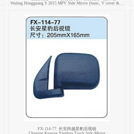
Wuling Hongguang S 2015 MPV Side Mirror (basic, V cover & old base)
FX-114-77: 长安跨越星豹后视镜
Changan Kuayue Xingbao Truck Side Mirror