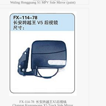
Wuling Hongguang S1 MPV Side Mirror (paint)
FX-114-78: 长安跨越王X5后视钱
Changan Kuayuewang X5 Truck Side Mirror