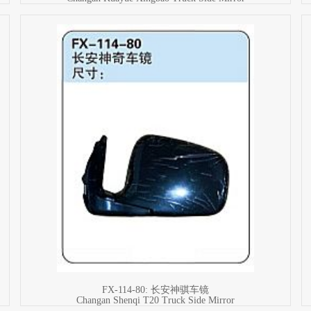
FX-114-80: 长安神骐车镜
Changan Shenqi T20 Truck Side Mirror