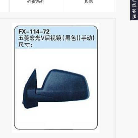
外贸系列
其他
线
客
服