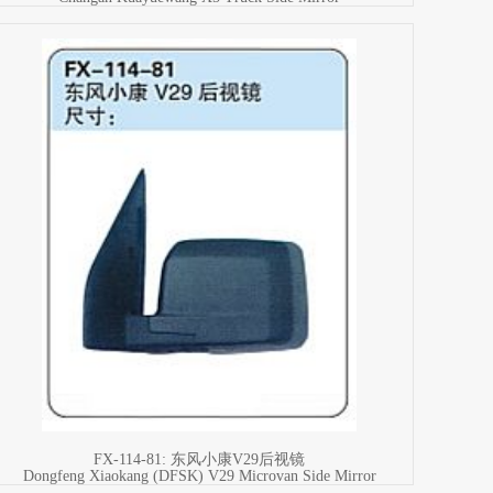
FX-114-81: 东风小康V29后视镜
Dongfeng Xiaokang (DFSK) V29 Microvan Side Mirror